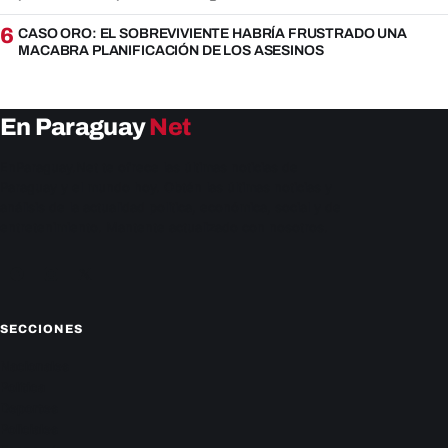
6
CASO ORO: EL SOBREVIVIENTE HABRÍA FRUSTRADO UNA
MACABRA PLANIFICACIÓN DE LOS ASESINOS
En Paraguay
Net
EnParaguay.Net te ofrece las últimas noticias de
Paraguay y el mundo hoy. Obtén las últimas noticias y
análisis de la actualidad política, económica, social y de
entretenimiento. Mantente actualizado con nosotros.
Facebook
Instagram
X
SECCIONES
Nacionales
Política
Deportes
Policiales