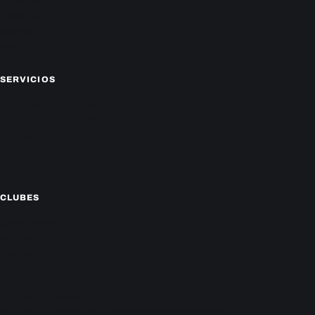
Economía
Farándula
Sucesos
Mundo
SERVICIOS
CAMPEONATO LOCAL
CARTELERA DE CINES
HORÓSCOPO
TV ONLINE
CLIMA
CLUBES
Cerro Porteño
Olimpia
Libertad
Guaraní
Nacional
Sportivo Ameliano
© 2026 En Paraguay Net. Todos los derechos reservados.