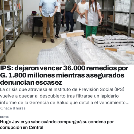
IPS: dejaron vencer 36.000 remedios por
G. 1.800 millones mientras asegurados
denuncian escasez
La crisis que atraviesa el Instituto de Previsión Social (IPS)
vuelve a quedar al descubierto tras filtrarse un lapidario
informe de la Gerencia de Salud que detalla el vencimiento
hace 8 horas
masivo de medicamentos críticos. Los documentos a los que
accedió ABC Color confirman una práctica sistemática durante
06:10
los años 2023, 2024 y 2025. En ese periodo,…
Hugo Javier ya sabe cuándo compurgará su condena por
corrupción en Central