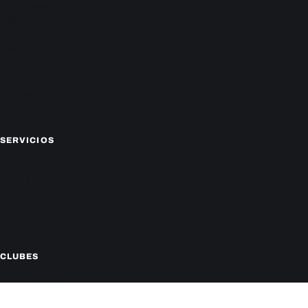
Nacionales
Política
Deportes
Policiales
Economía
Farándula
Sucesos
Mundo
SERVICIOS
CAMPEONATO LOCAL
CARTELERA DE CINES
HORÓSCOPO
TV ONLINE
CLIMA
CLUBES
Cerro Porteño
Olimpia