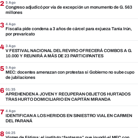
2
5 Ago
Congreso adjudicó por vía de excepción un monumento de G. 563
millones
3
4 Ago
Fiscalía pide condena a 3 años de cárcel para exjueza Tania Irún,
por prevaricato
4
3 Ago
V FESTIVAL NACIONAL DEL REVIRO OFRECERÁ COMBOS A G.
10.000 Y REUNIRÁ A MÁS DE 23 PARTICIPANTES
5
5 Ago
MEC: docentes amenazan con protestas si Gobierno no sube cupo
de jubilaciones
6
01:35
APREHENDEN A JOVEN Y RECUPERAN OBJETOS HURTADOS
TRAS HURTO DOMICILIARIO EN CAPITÁN MIRANDA
7
4 Ago
IDENTIFICAN A LOS HERIDOS EN SINIESTRO VIAL EN CARMEN
DEL PARANÁ
8
04:25
Virgen de Fátima: el instituto “fantasma” que inundó el MEC con