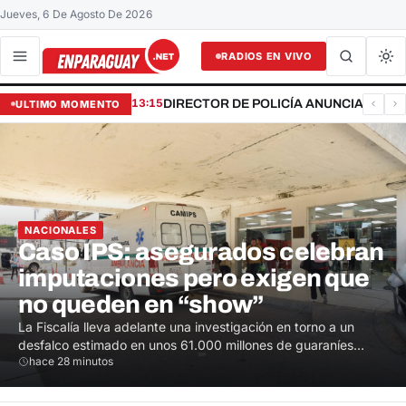
Jueves, 6 De Agosto De 2026
RADIOS EN VIVO
Buscar en el sitio
Buscar
13:15
DIRECTOR DE POLICÍA ANUNCIA MAY
ULTIMO MOMENTO
En Paraguay Net — Noticias de
Lo principal
NACIONALES
Caso IPS: asegurados celebran
imputaciones pero exigen que
no queden en “show”
La Fiscalía lleva adelante una investigación en torno a un
desfalco estimado en unos 61.000 millones de guaraníes
hace 28 minutos
destinado a la compra de quirófanos modulares que nunca
fueron instalados y terminaron venciéndose sin cumplir su
objetivo. Por el hecho se imputó a exdirectivos y