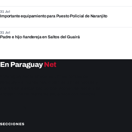
31 Jul
Importante equipamiento para Puesto Policial de Naranjito
31 Jul
Padre e hijo ñandereja en Saltos del Guairá
En Paraguay
Net
EnParaguay.Net te ofrece las últimas noticias de
Paraguay y el mundo hoy. Obtén las últimas noticias y
análisis de la actualidad política, económica, social y de
entretenimiento. Mantente actualizado con nosotros.
Facebook
Instagram
X
SECCIONES