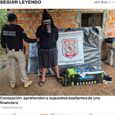
SEGUIR LEYENDO
VER MAS
Concepción: aprehenden a supuestos asaltantes de una
financiera
hace 6 horas