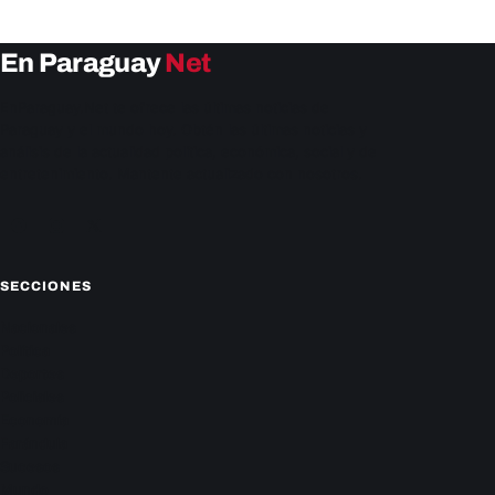
En Paraguay
Net
EnParaguay.Net te ofrece las últimas noticias de
Paraguay y el mundo hoy. Obtén las últimas noticias y
análisis de la actualidad política, económica, social y de
entretenimiento. Mantente actualizado con nosotros.
Facebook
Instagram
X
SECCIONES
Nacionales
Política
Deportes
Policiales
Economía
Farándula
Sucesos
Mundo