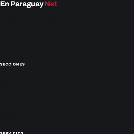
En Paraguay
Net
EnParaguay.Net te ofrece las últimas noticias de
Paraguay y el mundo hoy. Obtén las últimas noticias y
análisis de la actualidad política, económica, social y de
entretenimiento. Mantente actualizado con nosotros.
Facebook
Instagram
X
SECCIONES
Nacionales
Política
Deportes
Policiales
Economía
Farándula
Sucesos
Mundo
SERVICIOS