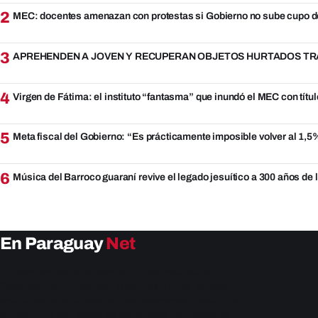
2
MEC: docentes amenazan con protestas si Gobierno no sube cupo d
3
APREHENDEN A JOVEN Y RECUPERAN OBJETOS HURTADOS TRA
4
Virgen de Fátima: el instituto “fantasma” que inundó el MEC con títul
5
Meta fiscal del Gobierno: “Es prácticamente imposible volver al 1,
6
Música del Barroco guaraní revive el legado jesuítico a 300 años de
En Paraguay
Net
EnParaguay.Net te ofrece las últimas noticias de
Paraguay y el mundo hoy. Obtén las últimas noticias y
análisis de la actualidad política, económica, social y de
entretenimiento. Mantente actualizado con nosotros.