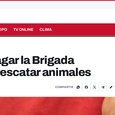
OPO
TV ONLINE
CLIMA
agar la Brigada
rescatar animales
COMPARTIR