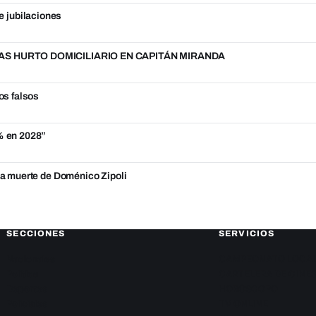
e jubilaciones
S HURTO DOMICILIARIO EN CAPITÁN MIRANDA
os falsos
5% en 2028”
 la muerte de Doménico Zipoli
SECCIONES
SERVICIOS
Nacionales
CAMPEONATO LOCA
Política
CARTELERA DE CINE
Deportes
HORÓSCOPO
Policiales
TV ONLINE