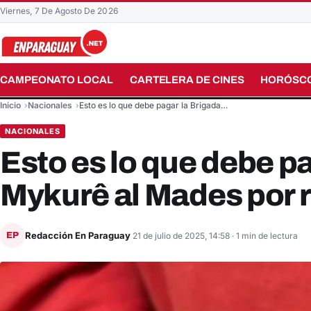
Viernes, 7 De Agosto De 2026
CAMPEONATO LOCAL
CARTELERA DE CINES
HORÓSC
Buscar en el sitio
Inicio
Nacionales
Esto es lo que debe pagar la Brigada…
NACIONALES
Esto es lo que debe p
Mykurê al Mades por 
Redacción En Paraguay
EP
21 de julio de 2025, 14:58
· 1 min de lectura