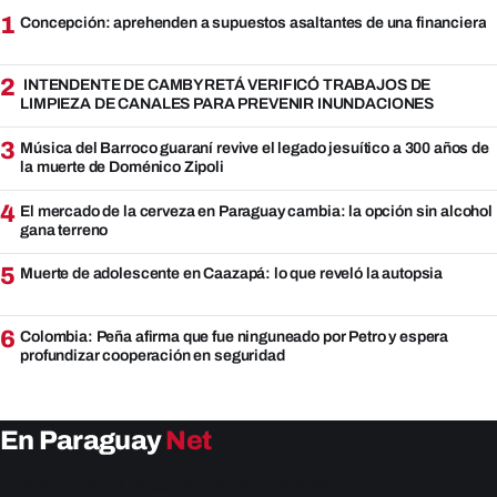
1
Concepción: aprehenden a supuestos asaltantes de una financiera
2
INTENDENTE DE CAMBYRETÁ VERIFICÓ TRABAJOS DE
LIMPIEZA DE CANALES PARA PREVENIR INUNDACIONES
3
Música del Barroco guaraní revive el legado jesuítico a 300 años de
la muerte de Doménico Zipoli
4
El mercado de la cerveza en Paraguay cambia: la opción sin alcohol
gana terreno
5
Muerte de adolescente en Caazapá: lo que reveló la autopsia
6
Colombia: Peña afirma que fue ninguneado por Petro y espera
profundizar cooperación en seguridad
En Paraguay
Net
EnParaguay.Net te ofrece las últimas noticias de