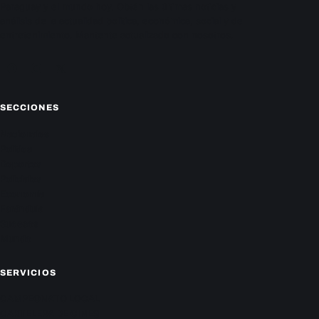
Paraguay y el mundo hoy. Obtén las últimas noticias y
análisis de la actualidad política, económica, social y de
entretenimiento. Mantente actualizado con nosotros.
Facebook
Instagram
X
SECCIONES
Nacionales
Política
Deportes
Policiales
Economía
Farándula
Sucesos
Mundo
SERVICIOS
CAMPEONATO LOCAL
CARTELERA DE CINES