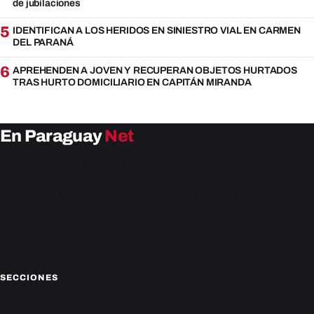
de jubilaciones
5
IDENTIFICAN A LOS HERIDOS EN SINIESTRO VIAL EN CARMEN
DEL PARANÁ
6
APREHENDEN A JOVEN Y RECUPERAN OBJETOS HURTADOS
TRAS HURTO DOMICILIARIO EN CAPITÁN MIRANDA
En Paraguay
Net
EnParaguay.Net te ofrece las últimas noticias de
Paraguay y el mundo hoy. Obtén las últimas noticias y
análisis de la actualidad política, económica, social y de
entretenimiento. Mantente actualizado con nosotros.
Facebook
Instagram
X
SECCIONES
Nacionales