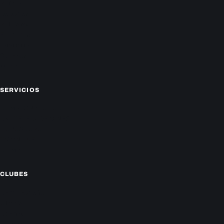
Política
Deportes
Policiales
Economía
Farándula
Sucesos
Mundo
SERVICIOS
CAMPEONATO LOCAL
CARTELERA DE CINES
HORÓSCOPO
TV ONLINE
CLIMA
CLUBES
Cerro Porteño
Olimpia
Libertad
Guaraní