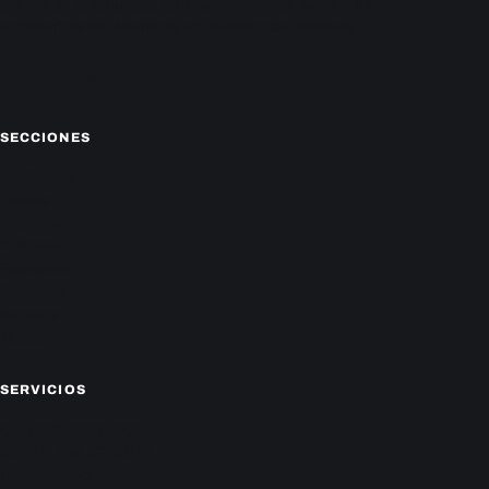
análisis de la actualidad política, económica, social y de
entretenimiento. Mantente actualizado con nosotros.
Facebook
Instagram
X
SECCIONES
Nacionales
Política
Deportes
Policiales
Economía
Farándula
Sucesos
Mundo
SERVICIOS
CAMPEONATO LOCAL
CARTELERA DE CINES
HORÓSCOPO