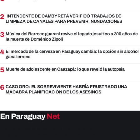
2
INTENDENTE DE CAMBYRETÁ VERIFICÓ TRABAJOS DE
LIMPIEZA DE CANALES PARA PREVENIR INUNDACIONES
3
Música del Barroco guaraní revive el legado jesuítico a 300 años de
la muerte de Doménico Zipoli
4
El mercado de la cerveza en Paraguay cambia: la opción sin alcohol
gana terreno
5
Muerte de adolescente en Caazapá: lo que reveló la autopsia
6
CASO ORO: EL SOBREVIVIENTE HABRÍA FRUSTRADO UNA
MACABRA PLANIFICACIÓN DE LOS ASESINOS
En Paraguay
Net
EnParaguay.Net te ofrece las últimas noticias de
Paraguay y el mundo hoy. Obtén las últimas noticias y