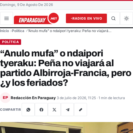
Domingo, 9 De Agosto De 2026
RADIOS EN VIVO
Buscar en el sitio
Inicio
Política
“Anulo mufa” o ndaipori tyeraku: Peña no viajará…
Buscar
POLÍTICA
“Anulo mufa” o ndaipori
tyeraku: Peña no viajará al
partido Albirroja-Francia, pero
¿y los feriados?
Redacción En Paraguay
EP
3 de julio de 2026, 11:25
· 1 min de lectura
COMPARTIR