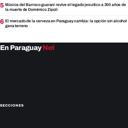
5
Música del Barroco guaraní revive el legado jesuítico a 300 años de
la muerte de Doménico Zipoli
6
El mercado de la cerveza en Paraguay cambia: la opción sin alcohol
gana terreno
En Paraguay
Net
EnParaguay.Net te ofrece las últimas noticias de
Paraguay y el mundo hoy. Obtén las últimas noticias y
análisis de la actualidad política, económica, social y de
entretenimiento. Mantente actualizado con nosotros.
Facebook
Instagram
X
SECCIONES
Nacionales
Política
Deportes