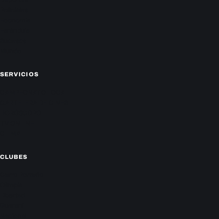
Policiales
Economía
Farándula
Sucesos
Mundo
SERVICIOS
CAMPEONATO LOCAL
CARTELERA DE CINES
HORÓSCOPO
TV ONLINE
CLIMA
CLUBES
Cerro Porteño
Olimpia
Libertad
Guaraní
Nacional