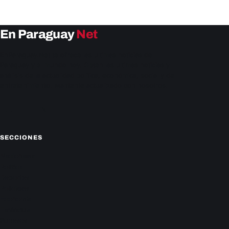
En Paraguay
Net
EnParaguay.Net te ofrece las últimas noticias de
Paraguay y el mundo hoy. Obtén las últimas noticias y
análisis de la actualidad política, económica, social y de
entretenimiento. Mantente actualizado con nosotros.
Facebook
Instagram
X
SECCIONES
Nacionales
Política
Deportes
Policiales
Economía
Farándula
Sucesos