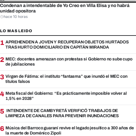
Condenan a intendentable de Yo Creo en Villa Elisa y no habrá
unidad opositora
hace 10 horas
LO MAS LEIDO
1
APREHENDEN A JOVEN Y RECUPERAN OBJETOS HURTADOS
TRAS HURTO DOMICILIARIO EN CAPITÁN MIRANDA
2
MEC: docentes amenazan con protestas si Gobierno no sube cupo
de jubilaciones
3
Virgen de Fátima: el instituto “fantasma” que inundó el MEC con
títulos falsos
4
Meta fiscal del Gobierno: “Es prácticamente imposible volver al
1,5% en 2028”
5
INTENDENTE DE CAMBYRETÁ VERIFICÓ TRABAJOS DE
LIMPIEZA DE CANALES PARA PREVENIR INUNDACIONES
6
Música del Barroco guaraní revive el legado jesuítico a 300 años de
la muerte de Doménico Zipoli