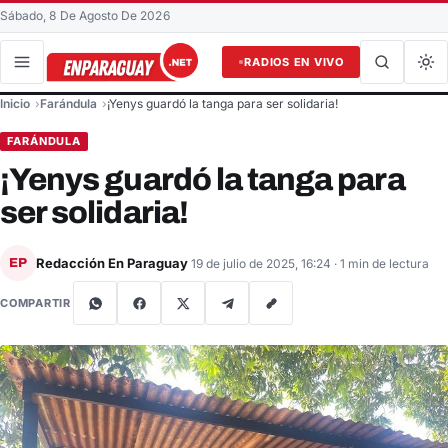
Sábado, 8 De Agosto De 2026
RADIOS EN VIVO
Buscar en el sitio
Inicio
Farándula
¡Yenys guardó la tanga para ser solidaria!
Buscar
FARÁNDULA
¡Yenys guardó la tanga para
ser solidaria!
Redacción En Paraguay
EP
19 de julio de 2025, 16:24
· 1 min de lectura
COMPARTIR