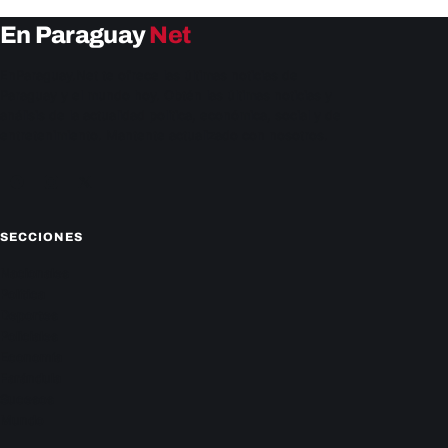
En Paraguay
Net
EnParaguay.Net te ofrece las últimas noticias de
Paraguay y el mundo hoy. Obtén las últimas noticias y
análisis de la actualidad política, económica, social y de
entretenimiento. Mantente actualizado con nosotros.
Facebook
Instagram
X
SECCIONES
Nacionales
Política
Deportes
Policiales
Economía
Farándula
Sucesos
Mundo