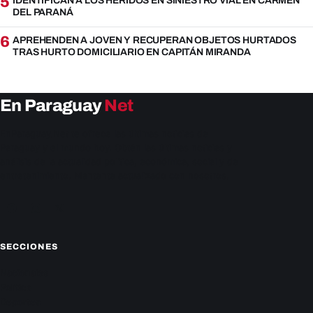
5
IDENTIFICAN A LOS HERIDOS EN SINIESTRO VIAL EN CARMEN
DEL PARANÁ
6
APREHENDEN A JOVEN Y RECUPERAN OBJETOS HURTADOS
TRAS HURTO DOMICILIARIO EN CAPITÁN MIRANDA
En Paraguay
Net
EnParaguay.Net te ofrece las últimas noticias de
Paraguay y el mundo hoy. Obtén las últimas noticias y
análisis de la actualidad política, económica, social y de
entretenimiento. Mantente actualizado con nosotros.
Facebook
Instagram
X
SECCIONES
Nacionales
Política
Deportes