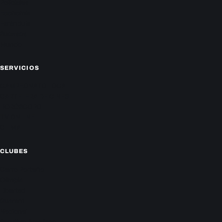
Policiales
Economía
Farándula
Sucesos
Mundo
SERVICIOS
CAMPEONATO LOCAL
CARTELERA DE CINES
HORÓSCOPO
TV ONLINE
CLIMA
CLUBES
Cerro Porteño
Olimpia
Libertad
Guaraní
Nacional
Sportivo Ameliano