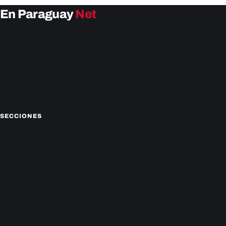
En Paraguay
Net
EnParaguay.Net te ofrece las últimas noticias de
Paraguay y el mundo hoy. Obtén las últimas noticias y
análisis de la actualidad política, económica, social y de
entretenimiento. Mantente actualizado con nosotros.
Facebook
Instagram
X
SECCIONES
Nacionales
Política
Deportes
Policiales
Economía
Farándula
Sucesos
Mundo