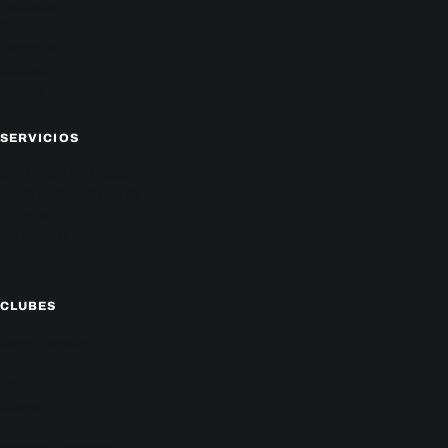
Policiales
Economía
Farándula
Sucesos
Mundo
SERVICIOS
CAMPEONATO LOCAL
CARTELERA DE CINES
HORÓSCOPO
TV ONLINE
CLIMA
CLUBES
Cerro Porteño
Olimpia
Libertad
Guaraní
Nacional
Sportivo Ameliano