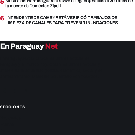
5
Música del Barroco guaraní revive el legado jesuítico a 300 años de
la muerte de Doménico Zipoli
6
INTENDENTE DE CAMBYRETÁ VERIFICÓ TRABAJOS DE
LIMPIEZA DE CANALES PARA PREVENIR INUNDACIONES
En Paraguay
Net
EnParaguay.Net te ofrece las últimas noticias de
Paraguay y el mundo hoy. Obtén las últimas noticias y
análisis de la actualidad política, económica, social y de
entretenimiento. Mantente actualizado con nosotros.
Facebook
Instagram
X
SECCIONES
Nacionales
Política
Deportes