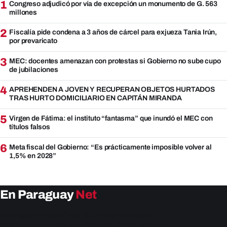
1
Congreso adjudicó por vía de excepción un monumento de G. 563
millones
2
Fiscalía pide condena a 3 años de cárcel para exjueza Tania Irún,
por prevaricato
3
MEC: docentes amenazan con protestas si Gobierno no sube cupo
de jubilaciones
4
APREHENDEN A JOVEN Y RECUPERAN OBJETOS HURTADOS
TRAS HURTO DOMICILIARIO EN CAPITÁN MIRANDA
5
Virgen de Fátima: el instituto “fantasma” que inundó el MEC con
títulos falsos
6
Meta fiscal del Gobierno: “Es prácticamente imposible volver al
1,5% en 2028”
En Paraguay
Net
EnParaguay.Net te ofrece las últimas noticias de
Paraguay y el mundo hoy. Obtén las últimas noticias y