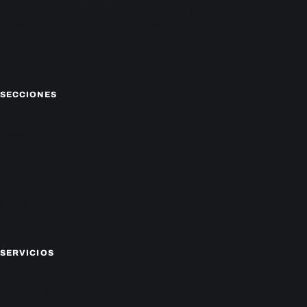
análisis de la actualidad política, económica, social y de
entretenimiento. Mantente actualizado con nosotros.
Facebook
Instagram
X
SECCIONES
Nacionales
Política
Deportes
Policiales
Economía
Farándula
Sucesos
Mundo
SERVICIOS
CAMPEONATO LOCAL
CARTELERA DE CINES
HORÓSCOPO