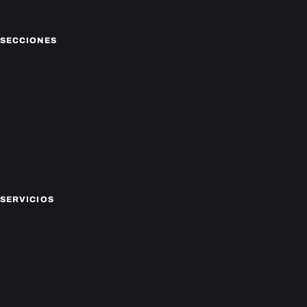
Facebook
Instagram
X
SECCIONES
Nacionales
Política
Deportes
Policiales
Economía
Farándula
Sucesos
Mundo
SERVICIOS
CAMPEONATO LOCAL
CARTELERA DE CINES
HORÓSCOPO
TV ONLINE
CLIMA