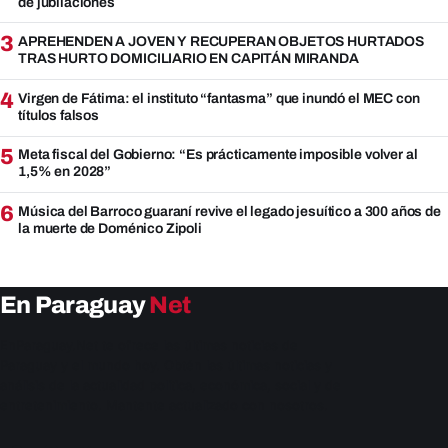
de jubilaciones
3
APREHENDEN A JOVEN Y RECUPERAN OBJETOS HURTADOS
TRAS HURTO DOMICILIARIO EN CAPITÁN MIRANDA
4
Virgen de Fátima: el instituto “fantasma” que inundó el MEC con
títulos falsos
5
Meta fiscal del Gobierno: “Es prácticamente imposible volver al
1,5% en 2028”
6
Música del Barroco guaraní revive el legado jesuítico a 300 años de
la muerte de Doménico Zipoli
En Paraguay
Net
EnParaguay.Net te ofrece las últimas noticias de
Paraguay y el mundo hoy. Obtén las últimas noticias y
análisis de la actualidad política, económica, social y de
entretenimiento. Mantente actualizado con nosotros.