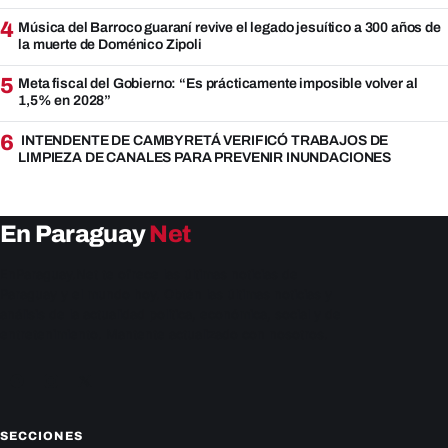
4
Música del Barroco guaraní revive el legado jesuítico a 300 años de
la muerte de Doménico Zipoli
5
Meta fiscal del Gobierno: “Es prácticamente imposible volver al
1,5% en 2028”
6
INTENDENTE DE CAMBYRETÁ VERIFICÓ TRABAJOS DE
LIMPIEZA DE CANALES PARA PREVENIR INUNDACIONES
En Paraguay
Net
EnParaguay.Net te ofrece las últimas noticias de
Paraguay y el mundo hoy. Obtén las últimas noticias y
análisis de la actualidad política, económica, social y de
entretenimiento. Mantente actualizado con nosotros.
Facebook
Instagram
X
SECCIONES