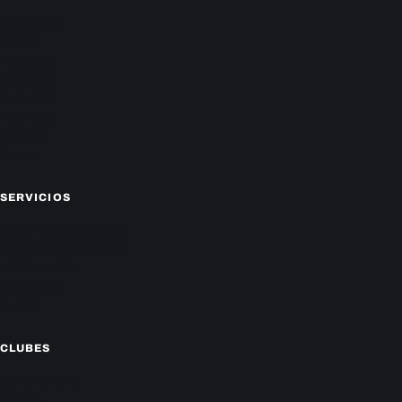
Nacionales
Política
Deportes
Policiales
Economía
Farándula
Sucesos
Mundo
SERVICIOS
CAMPEONATO LOCAL
CARTELERA DE CINES
HORÓSCOPO
TV ONLINE
CLIMA
CLUBES
Cerro Porteño
Olimpia