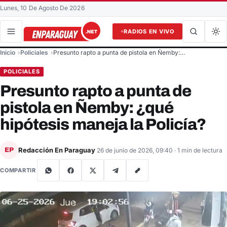
Lunes, 10 De Agosto De 2026
RADIOS EN VIVO
Buscar en el sitio
Inicio
Policiales
Presunto rapto a punta de pistola en Ñemby:…
Buscar
POLICIALES
Presunto rapto a punta de
pistola en Ñemby: ¿qué
hipótesis maneja la Policía?
Redacción En Paraguay
EP
26 de junio de 2026, 09:40
· 1 min de lectura
COMPARTIR