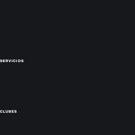
Nacionales
Política
Deportes
Policiales
Economía
Farándula
Sucesos
Mundo
SERVICIOS
CAMPEONATO LOCAL
CARTELERA DE CINES
HORÓSCOPO
TV ONLINE
CLIMA
CLUBES
Cerro Porteño
Olimpia