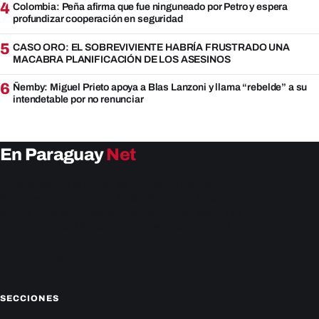
4
Colombia: Peña afirma que fue ninguneado por Petro y espera
profundizar cooperación en seguridad
5
CASO ORO: EL SOBREVIVIENTE HABRÍA FRUSTRADO UNA
MACABRA PLANIFICACIÓN DE LOS ASESINOS
6
Ñemby: Miguel Prieto apoya a Blas Lanzoni y llama “rebelde” a su
intendetable por no renunciar
En Paraguay
Net
EnParaguay.Net te ofrece las últimas noticias de
Paraguay y el mundo hoy. Obtén las últimas noticias y
análisis de la actualidad política, económica, social y de
entretenimiento. Mantente actualizado con nosotros.
Facebook
Instagram
X
SECCIONES