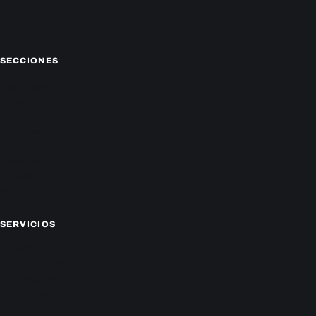
Facebook
Instagram
X
SECCIONES
Nacionales
Política
Deportes
Policiales
Economía
Farándula
Sucesos
Mundo
SERVICIOS
CAMPEONATO LOCAL
CARTELERA DE CINES
HORÓSCOPO
TV ONLINE
CLIMA