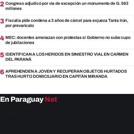
2
Congreso adjudicó por vía de excepción un monumento de G. 563
millones
3
Fiscalía pide condena a 3 años de cárcel para exjueza Tania Irún,
por prevaricato
4
MEC: docentes amenazan con protestas si Gobierno no sube cupo
de jubilaciones
5
IDENTIFICAN A LOS HERIDOS EN SINIESTRO VIAL EN CARMEN
DEL PARANÁ
6
APREHENDEN A JOVEN Y RECUPERAN OBJETOS HURTADOS
TRAS HURTO DOMICILIARIO EN CAPITÁN MIRANDA
En Paraguay
Net
EnParaguay.Net te ofrece las últimas noticias de
Paraguay y el mundo hoy. Obtén las últimas noticias y
análisis de la actualidad política, económica, social y de
entretenimiento. Mantente actualizado con nosotros.