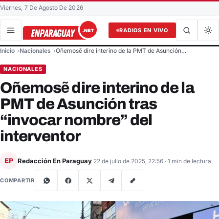
Viernes, 7 De Agosto De 2026
RADIOS EN VIVO
Buscar en el sitio
Inicio
Nacionales
Oñemosẽ dire interino de la PMT de Asunción…
Buscar
NACIONALES
Oñemosẽ dire interino de la
PMT de Asunción tras
“invocar nombre” del
interventor
Redacción En Paraguay
EP
22 de julio de 2025, 22:56
· 1 min de lectura
COMPARTIR