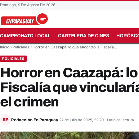
Domingo, 9 De Agosto De 2026
CAMPEONATO LOCAL
CARTELERA DE CINES
HORÓSC
Buscar en el sitio
Inicio
Policiales
Horror en Caazapá: lo que encontró la Fiscalía…
POLICIALES
Horror en Caazapá: lo
Fiscalía que vincular
el crimen
Redacción En Paraguay
EP
22 de julio de 2025, 22:29
· 1 min de lectura