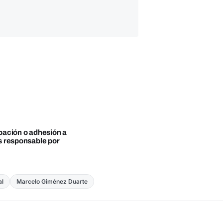
obación o adhesión a
es responsable por
al
Marcelo Giménez Duarte