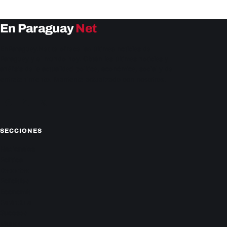
En Paraguay
Net
EnParaguay.Net te ofrece las últimas noticias de
Paraguay y el mundo hoy. Obtén las últimas noticias y
análisis de la actualidad política, económica, social y de
entretenimiento. Mantente actualizado con nosotros.
Facebook
Instagram
X
SECCIONES
Nacionales
Política
Deportes
Policiales
Economía
Farándula
Sucesos
Mundo