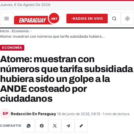
Jueves, 6 De Agosto De 2026
RADIOS EN VIVO
Buscar en el sitio
Inicio
Economía
Buscar
Atome: muestran con números que tarifa subsidiada hubiera…
ECONOMÍA
Atome: muestran con
números que tarifa subsidiada
hubiera sido un golpe a la
ANDE costeado por
ciudadanos
Redacción En Paraguay
EP
18 de junio de 2026, 08:15
· 1 min de lectura
COMPARTIR