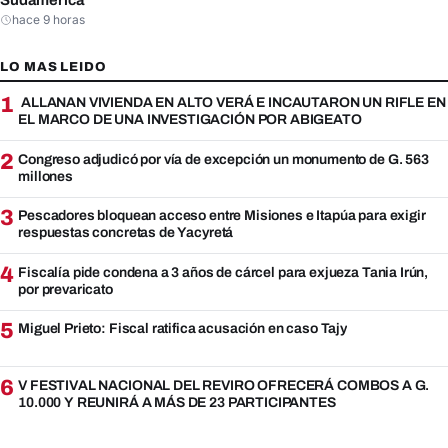
Sudamérica
hace 9 horas
LO MAS LEIDO
1
ALLANAN VIVIENDA EN ALTO VERÁ E INCAUTARON UN RIFLE EN
EL MARCO DE UNA INVESTIGACIÓN POR ABIGEATO
2
Congreso adjudicó por vía de excepción un monumento de G. 563
millones
3
Pescadores bloquean acceso entre Misiones e Itapúa para exigir
respuestas concretas de Yacyretá
4
Fiscalía pide condena a 3 años de cárcel para exjueza Tania Irún,
por prevaricato
5
Miguel Prieto: Fiscal ratifica acusación en caso Tajy
6
V FESTIVAL NACIONAL DEL REVIRO OFRECERÁ COMBOS A G.
10.000 Y REUNIRÁ A MÁS DE 23 PARTICIPANTES