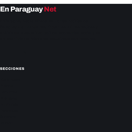
En Paraguay
Net
EnParaguay.Net te ofrece las últimas noticias de
Paraguay y el mundo hoy. Obtén las últimas noticias y
análisis de la actualidad política, económica, social y de
entretenimiento. Mantente actualizado con nosotros.
Facebook
Instagram
X
SECCIONES
Nacionales
Política
Deportes
Policiales
Economía
Farándula
Sucesos
Mundo