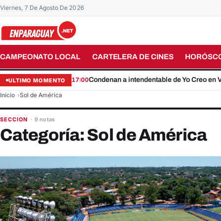
Viernes, 7 De Agosto De 2026
CAMPEONATO LOCAL
CARTELERA DE CINES
HORÓSC
Buscar en el sitio
17:00
Condenan a intendentable de Yo Creo en Vi
ULTIMO MOMENTO
Inicio
Sol de América
SECCION
· 9 notas
Categoría: Sol de América