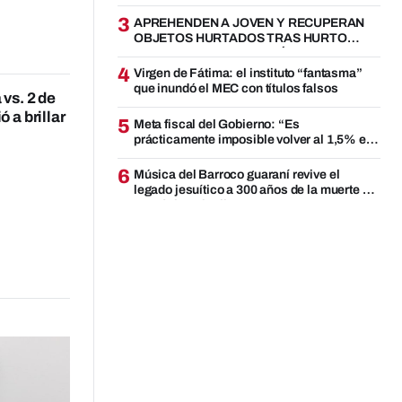
3
APREHENDEN A JOVEN Y RECUPERAN
OBJETOS HURTADOS TRAS HURTO
DOMICILIARIO EN CAPITÁN MIRANDA
4
Virgen de Fátima: el instituto “fantasma”
que inundó el MEC con títulos falsos
vs. 2 de
 a brillar
5
Meta fiscal del Gobierno: “Es
prácticamente imposible volver al 1,5% en
2028”
6
Música del Barroco guaraní revive el
legado jesuítico a 300 años de la muerte de
Doménico Zipoli