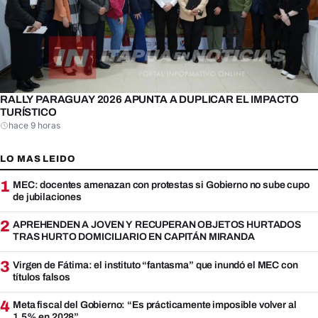
RALLY PARAGUAY 2026 APUNTA A DUPLICAR EL IMPACTO
TURÍSTICO
hace 9 horas
LO MAS LEIDO
1
MEC: docentes amenazan con protestas si Gobierno no sube cupo
de jubilaciones
2
APREHENDEN A JOVEN Y RECUPERAN OBJETOS HURTADOS
TRAS HURTO DOMICILIARIO EN CAPITÁN MIRANDA
3
Virgen de Fátima: el instituto “fantasma” que inundó el MEC con
títulos falsos
4
Meta fiscal del Gobierno: “Es prácticamente imposible volver al
1,5% en 2028”