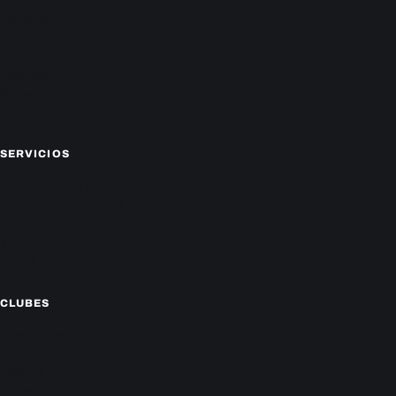
Política
Deportes
Policiales
Economía
Farándula
Sucesos
Mundo
SERVICIOS
CAMPEONATO LOCAL
CARTELERA DE CINES
HORÓSCOPO
TV ONLINE
CLIMA
CLUBES
Cerro Porteño
Olimpia
Libertad
Guaraní