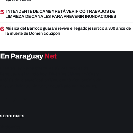
5
INTENDENTE DE CAMBYRETÁ VERIFICÓ TRABAJOS DE
LIMPIEZA DE CANALES PARA PREVENIR INUNDACIONES
6
Música del Barroco guaraní revive el legado jesuítico a 300 años de
la muerte de Doménico Zipoli
En Paraguay
Net
EnParaguay.Net te ofrece las últimas noticias de
Paraguay y el mundo hoy. Obtén las últimas noticias y
análisis de la actualidad política, económica, social y de
entretenimiento. Mantente actualizado con nosotros.
Facebook
Instagram
X
SECCIONES
Nacionales