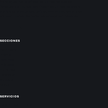
EnParaguay.Net te ofrece las últimas noticias de
Paraguay y el mundo hoy. Obtén las últimas noticias y
análisis de la actualidad política, económica, social y de
entretenimiento. Mantente actualizado con nosotros.
Facebook
Instagram
X
SECCIONES
Nacionales
Política
Deportes
Policiales
Economía
Farándula
Sucesos
Mundo
SERVICIOS
CAMPEONATO LOCAL