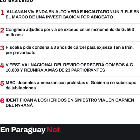
LO MAS LEIDO
1
ALLANAN VIVIENDA EN ALTO VERÁ E INCAUTARON UN RIFLE EN
EL MARCO DE UNA INVESTIGACIÓN POR ABIGEATO
2
Congreso adjudicó por vía de excepción un monumento de G. 563
millones
3
Fiscalía pide condena a 3 años de cárcel para exjueza Tania Irún,
por prevaricato
4
V FESTIVAL NACIONAL DEL REVIRO OFRECERÁ COMBOS A G.
10.000 Y REUNIRÁ A MÁS DE 23 PARTICIPANTES
5
MEC: docentes amenazan con protestas si Gobierno no sube cupo
de jubilaciones
6
IDENTIFICAN A LOS HERIDOS EN SINIESTRO VIAL EN CARMEN
DEL PARANÁ
En Paraguay
Net