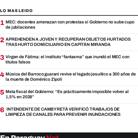
LO MAS LEIDO
1
MEC: docentes amenazan con protestas si Gobierno no sube cupo
de jubilaciones
2
APREHENDEN A JOVEN Y RECUPERAN OBJETOS HURTADOS
TRAS HURTO DOMICILIARIO EN CAPITÁN MIRANDA
3
Virgen de Fátima: el instituto “fantasma” que inundó el MEC con
títulos falsos
4
Música del Barroco guaraní revive el legado jesuítico a 300 años de
la muerte de Doménico Zipoli
5
Meta fiscal del Gobierno: “Es prácticamente imposible volver al
1,5% en 2028”
6
INTENDENTE DE CAMBYRETÁ VERIFICÓ TRABAJOS DE
LIMPIEZA DE CANALES PARA PREVENIR INUNDACIONES