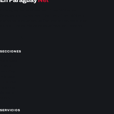
En Paraguay
Net
EnParaguay.Net te ofrece las últimas noticias de
Paraguay y el mundo hoy. Obtén las últimas noticias y
análisis de la actualidad política, económica, social y de
entretenimiento. Mantente actualizado con nosotros.
Facebook
Instagram
X
SECCIONES
Nacionales
Política
Deportes
Policiales
Economía
Farándula
Sucesos
Mundo
SERVICIOS