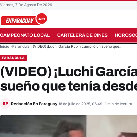
Viernes, 7 De Agosto De 2026
CAMPEONATO LOCAL
CARTELERA DE CINES
HORÓSC
Buscar en el sitio
Inicio
Farándula
(VIDEO) ¡Luchi García Rubín cumplió un sueño que…
FARÁNDULA
(VIDEO) ¡Luchi Garcí
sueño que tenía desde
Redacción En Paraguay
EP
18 de julio de 2025, 06:49
· 1 min de lectura