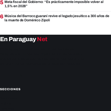
5
Meta fiscal del Gobierno: “Es prácticamente imposible volver al
1,5% en 2028”
6
Música del Barroco guaraní revive el legado jesuítico a 300 años de
la muerte de Doménico Zipoli
En Paraguay
Net
EnParaguay.Net te ofrece las últimas noticias de
Paraguay y el mundo hoy. Obtén las últimas noticias y
análisis de la actualidad política, económica, social y de
entretenimiento. Mantente actualizado con nosotros.
Facebook
Instagram
X
SECCIONES
Nacionales
Política
Deportes