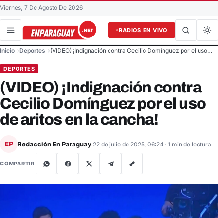
Viernes, 7 De Agosto De 2026
RADIOS EN VIVO
Buscar en el sitio
Inicio
Deportes
(VIDEO) ¡Indignación contra Cecilio Domínguez por el uso…
Buscar
DEPORTES
(VIDEO) ¡Indignación contra
Cecilio Domínguez por el uso
de aritos en la cancha!
Redacción En Paraguay
EP
22 de julio de 2025, 06:24
· 1 min de lectura
COMPARTIR