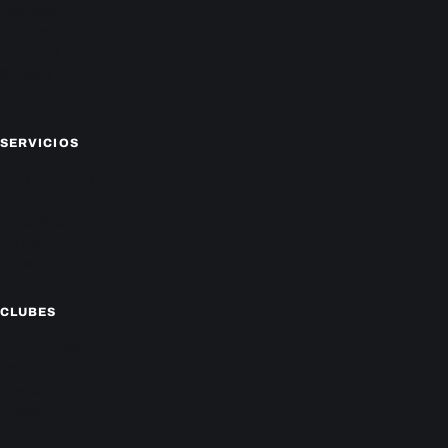
Policiales
Economía
Farándula
Sucesos
Mundo
SERVICIOS
CAMPEONATO LOCAL
CARTELERA DE CINES
HORÓSCOPO
TV ONLINE
CLIMA
CLUBES
Cerro Porteño
Olimpia
Libertad
Guaraní
Nacional