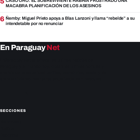
5
CASO ORO: EL SOBREVIVIENTE HABRÍA FRUSTRADO UNA
MACABRA PLANIFICACIÓN DE LOS ASESINOS
6
Ñemby: Miguel Prieto apoya a Blas Lanzoni y llama “rebelde” a su
intendetable por no renunciar
En Paraguay
Net
EnParaguay.Net te ofrece las últimas noticias de
Paraguay y el mundo hoy. Obtén las últimas noticias y
análisis de la actualidad política, económica, social y de
entretenimiento. Mantente actualizado con nosotros.
Facebook
Instagram
X
SECCIONES
Nacionales
Política
Deportes