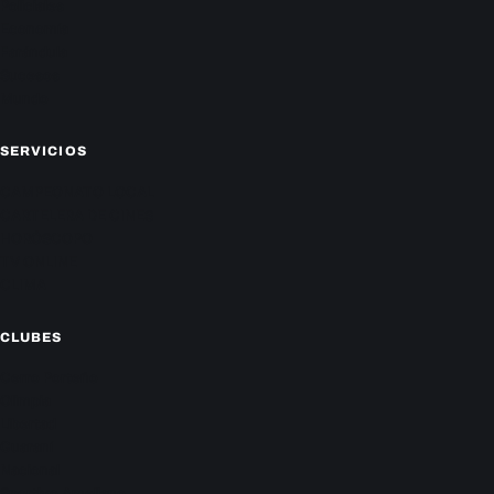
Policiales
Economía
Farándula
Sucesos
Mundo
SERVICIOS
CAMPEONATO LOCAL
CARTELERA DE CINES
HORÓSCOPO
TV ONLINE
CLIMA
CLUBES
Cerro Porteño
Olimpia
Libertad
Guaraní
Nacional
Sportivo Ameliano