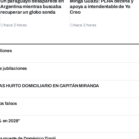
Un paraguayo desaparece en
Minga Guazú: PLRA declina y
Argentina mientras buscaba
apoya a intendentable de Yo
recuperar un globo sonda
Creo
hace 2 horas
hace 2 horas
llones
e jubilaciones
S HURTO DOMICILIARIO EN CAPITÁN MIRANDA
os falsos
5% en 2028”
 la muerte de Doménico Zipoli