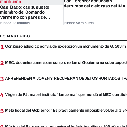
San Lorenzo: denuncian
derrumbe del cielo raso del IMA
Cap. Bado: cae supuesto
miembro del Comando
Vermelho con panes de
marihuana
hace 23 minutos
hace 58 minutos
LO MAS LEIDO
1
Congreso adjudicó por vía de excepción un monumento de G. 563 mi
2
MEC: docentes amenazan con protestas si Gobierno no sube cupo d
3
APREHENDEN A JOVEN Y RECUPERAN OBJETOS HURTADOS TRA
4
Virgen de Fátima: el instituto “fantasma” que inundó el MEC con títul
5
Meta fiscal del Gobierno: “Es prácticamente imposible volver al 1,
Música del Barroco guaraní revive el legado jesuítico a 300 años de