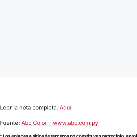
Leer la nota completa:
Aquí
Fuente:
Abc Color – www.abc.com.py
* Los enlaces a sitios de terceros no constituyen patrocinio, apr