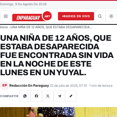
Domingo, 9 De Agosto De 2026
RADIOS EN VIVO
Buscar en el sitio
Inicio
UNA NIÑA DE 12 AÑOS, QUE ESTABA DESAPARECIDA…
Buscar
UNA NIÑA DE 12 AÑOS, QUE
ESTABA DESAPARECIDA
FUE ENCONTRADA SIN VIDA
EN LA NOCHE DE ESTE
LUNES EN UN YUYAL.
Redacción En Paraguay
EP
22 de julio de 2025, 07:31
· 1 min de lectura
COMPARTIR