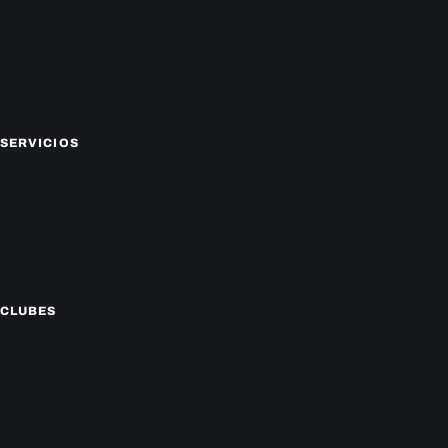
Policiales
Economía
Farándula
Sucesos
Mundo
SERVICIOS
CAMPEONATO LOCAL
CARTELERA DE CINES
HORÓSCOPO
TV ONLINE
CLIMA
CLUBES
Cerro Porteño
Olimpia
Libertad
Guaraní
Nacional