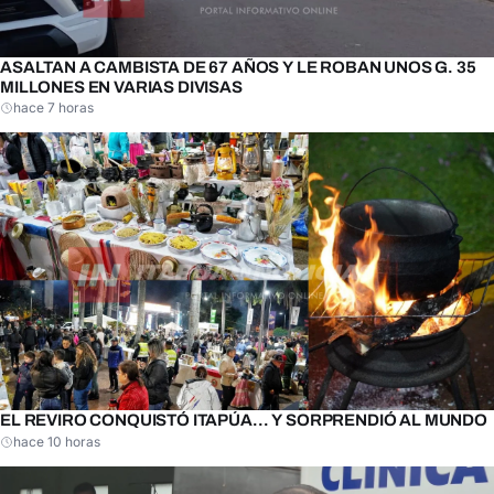
ASALTAN A CAMBISTA DE 67 AÑOS Y LE ROBAN UNOS G. 35
MILLONES EN VARIAS DIVISAS
hace 7 horas
EL REVIRO CONQUISTÓ ITAPÚA… Y SORPRENDIÓ AL MUNDO
hace 10 horas