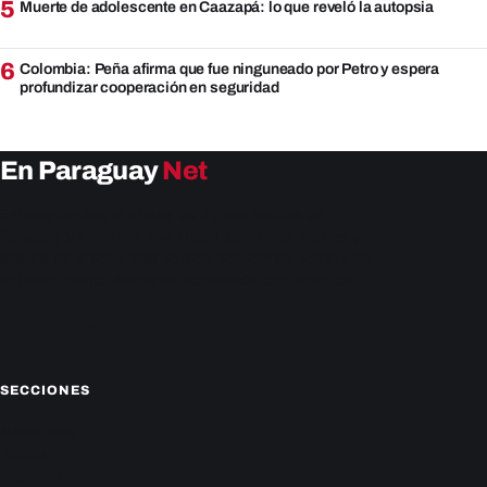
5
Muerte de adolescente en Caazapá: lo que reveló la autopsia
6
Colombia: Peña afirma que fue ninguneado por Petro y espera
profundizar cooperación en seguridad
En Paraguay
Net
EnParaguay.Net te ofrece las últimas noticias de
Paraguay y el mundo hoy. Obtén las últimas noticias y
análisis de la actualidad política, económica, social y de
entretenimiento. Mantente actualizado con nosotros.
Facebook
Instagram
X
SECCIONES
Nacionales
Política
Deportes