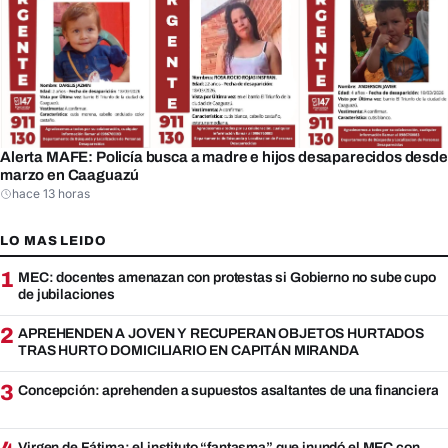
Alerta MAFE: Policía busca a madre e hijos desaparecidos desde
marzo en Caaguazú
hace 13 horas
LO MAS LEIDO
1
MEC: docentes amenazan con protestas si Gobierno no sube cupo
de jubilaciones
2
APREHENDEN A JOVEN Y RECUPERAN OBJETOS HURTADOS
TRAS HURTO DOMICILIARIO EN CAPITÁN MIRANDA
3
Concepción: aprehenden a supuestos asaltantes de una financiera
Virgen de Fátima: el instituto “fantasma” que inundó el MEC con