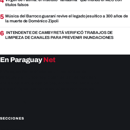
4
títulos falsos
5
Música del Barroco guaraní revive el legado jesuítico a 300 años de
la muerte de Doménico Zipoli
6
INTENDENTE DE CAMBYRETÁ VERIFICÓ TRABAJOS DE
LIMPIEZA DE CANALES PARA PREVENIR INUNDACIONES
En Paraguay
Net
EnParaguay.Net te ofrece las últimas noticias de
Paraguay y el mundo hoy. Obtén las últimas noticias y
análisis de la actualidad política, económica, social y de
entretenimiento. Mantente actualizado con nosotros.
Facebook
Instagram
X
SECCIONES
Nacionales