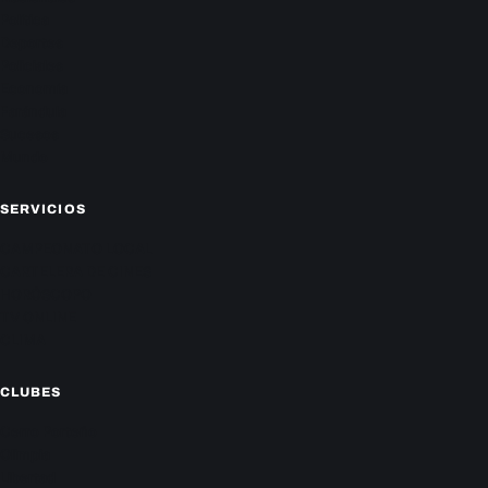
Política
Deportes
Policiales
Economía
Farándula
Sucesos
Mundo
SERVICIOS
CAMPEONATO LOCAL
CARTELERA DE CINES
HORÓSCOPO
TV ONLINE
CLIMA
CLUBES
Cerro Porteño
Olimpia
Libertad