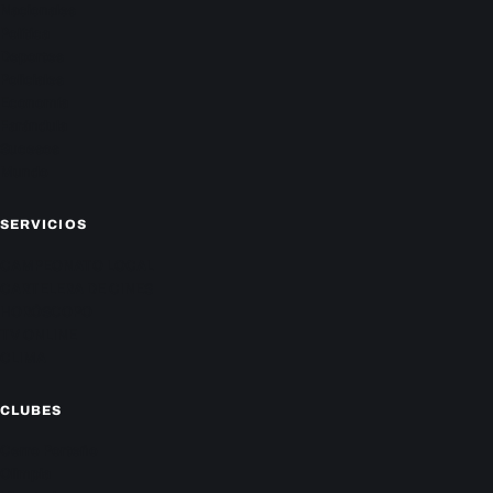
Nacionales
Política
Deportes
Policiales
Economía
Farándula
Sucesos
Mundo
SERVICIOS
CAMPEONATO LOCAL
CARTELERA DE CINES
HORÓSCOPO
TV ONLINE
CLIMA
CLUBES
Cerro Porteño
Olimpia