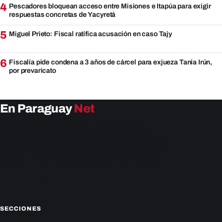
4
Pescadores bloquean acceso entre Misiones e Itapúa para exigir
respuestas concretas de Yacyretá
5
Miguel Prieto: Fiscal ratifica acusación en caso Tajy
6
Fiscalía pide condena a 3 años de cárcel para exjueza Tania Irún,
por prevaricato
En Paraguay
Net
EnParaguay.Net te ofrece las últimas noticias de
Paraguay y el mundo hoy. Obtén las últimas noticias y
análisis de la actualidad política, económica, social y de
entretenimiento. Mantente actualizado con nosotros.
Facebook
Instagram
X
SECCIONES