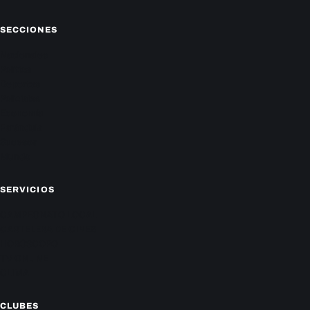
SECCIONES
Nacionales
Política
Deportes
Policiales
Economía
Farándula
Sucesos
Mundo
SERVICIOS
CAMPEONATO LOCAL
CARTELERA DE CINES
HORÓSCOPO
TV ONLINE
CLIMA
CLUBES