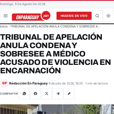
Domingo, 9 De Agosto De 2026
RADIOS EN VIVO
Buscar en el sitio
Inicio
TRIBUNAL DE APELACIÓN ANULA CONDENA Y SOBRESEE A…
Buscar
TRIBUNAL DE APELACIÓN
ANULA CONDENA Y
SOBRESEE A MÉDICO
ACUSADO DE VIOLENCIA EN
ENCARNACIÓN
Redacción En Paraguay
EP
9 de julio de 2026, 16:20
· 1 min de lectura
COMPARTIR