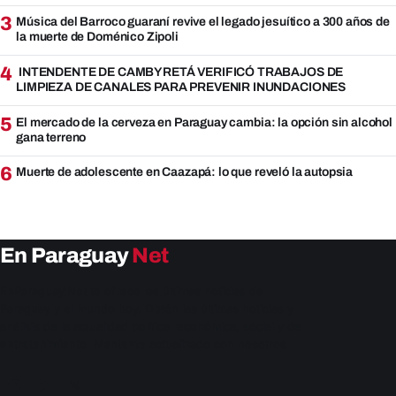
3
Música del Barroco guaraní revive el legado jesuítico a 300 años de
la muerte de Doménico Zipoli
4
INTENDENTE DE CAMBYRETÁ VERIFICÓ TRABAJOS DE
LIMPIEZA DE CANALES PARA PREVENIR INUNDACIONES
5
El mercado de la cerveza en Paraguay cambia: la opción sin alcohol
gana terreno
6
Muerte de adolescente en Caazapá: lo que reveló la autopsia
En Paraguay
Net
EnParaguay.Net te ofrece las últimas noticias de
Paraguay y el mundo hoy. Obtén las últimas noticias y
análisis de la actualidad política, económica, social y de
entretenimiento. Mantente actualizado con nosotros.
Facebook
Instagram
X