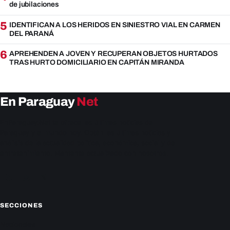
de jubilaciones
5
IDENTIFICAN A LOS HERIDOS EN SINIESTRO VIAL EN CARMEN
DEL PARANÁ
6
APREHENDEN A JOVEN Y RECUPERAN OBJETOS HURTADOS
TRAS HURTO DOMICILIARIO EN CAPITÁN MIRANDA
En Paraguay
Net
EnParaguay.Net te ofrece las últimas noticias de
Paraguay y el mundo hoy. Obtén las últimas noticias y
análisis de la actualidad política, económica, social y de
entretenimiento. Mantente actualizado con nosotros.
Facebook
Instagram
X
SECCIONES
Nacionales