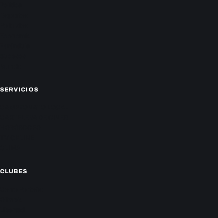
Política
Deportes
Policiales
Economía
Farándula
Sucesos
Mundo
SERVICIOS
CAMPEONATO LOCAL
CARTELERA DE CINES
HORÓSCOPO
TV ONLINE
CLIMA
CLUBES
Cerro Porteño
Olimpia
Libertad