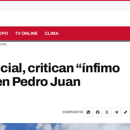
OPO
TV ONLINE
CLIMA
ierno…
ial, critican “ínfimo
en Pedro Juan
COMPARTIR