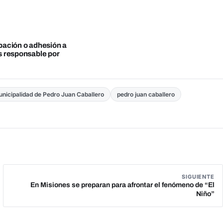
obación o adhesión a
es responsable por
nicipalidad de Pedro Juan Caballero
pedro juan caballero
SIGUIENTE
En Misiones se preparan para afrontar el fenómeno de “El
Niño”