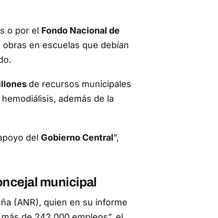
es o por el
Fondo Nacional de
 obras en escuelas que debían
do.
illones
de recursos municipales
 hemodiálisis, además de la
 apoyo del
Gobierno Central
”,
ncejal municipal
eña (ANR), quien en su informe
 más de 242.000 empleos”, el