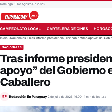
Domingo, 9 De Agosto De 2026
CAMPEONATO LOCAL
CARTELERA DE CINES
HORÓSC
Buscar en el sitio
Inicio
Nacionales
Tras informe presidencial, critican “ínfimo apoyo” del Gob
NACIONALES
Tras informe presidenc
apoyo” del Gobierno 
Caballero
Redacción En Paraguay
EP
2 de julio de 2026, 16:00
· 1 min de lectura