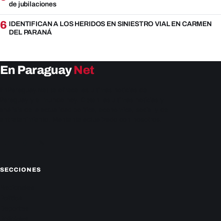
de jubilaciones
6
IDENTIFICAN A LOS HERIDOS EN SINIESTRO VIAL EN CARMEN
DEL PARANÁ
En Paraguay
Net
EnParaguay.Net te ofrece las últimas noticias de
Paraguay y el mundo hoy. Obtén las últimas noticias y
análisis de la actualidad política, económica, social y de
entretenimiento. Mantente actualizado con nosotros.
Facebook
Instagram
X
SECCIONES
Nacionales
Política
Deportes
Policiales