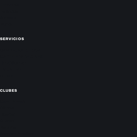
Economía
Farándula
Sucesos
Mundo
SERVICIOS
CAMPEONATO LOCAL
CARTELERA DE CINES
HORÓSCOPO
TV ONLINE
CLIMA
CLUBES
Cerro Porteño
Olimpia
Libertad
Guaraní
Nacional
Sportivo Ameliano