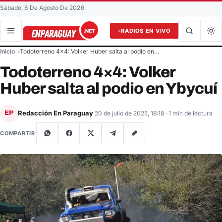
Sábado, 8 De Agosto De 2026
RADIOS EN VIVO
Buscar en el sitio
Inicio
Todoterreno 4×4: Volker Huber salta al podio en…
Buscar
Todoterreno 4×4: Volker
Huber salta al podio en Ybycuí
Redacción En Paraguay
EP
20 de julio de 2025, 18:18
· 1 min de lectura
COMPARTIR