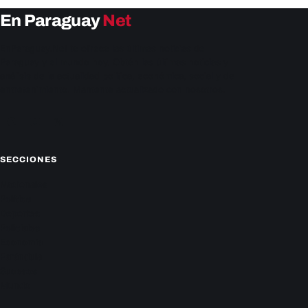
En Paraguay
Net
EnParaguay.Net te ofrece las últimas noticias de
Paraguay y el mundo hoy. Obtén las últimas noticias y
análisis de la actualidad política, económica, social y de
entretenimiento. Mantente actualizado con nosotros.
Facebook
Instagram
X
SECCIONES
Nacionales
Política
Deportes
Policiales
Economía
Farándula
Sucesos
Mundo