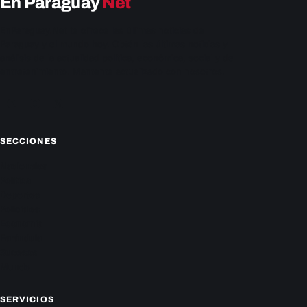
En Paraguay
Net
EnParaguay.Net te ofrece las últimas noticias de
Paraguay y el mundo hoy. Obtén las últimas noticias y
análisis de la actualidad política, económica, social y de
entretenimiento. Mantente actualizado con nosotros.
Facebook
Instagram
X
SECCIONES
Nacionales
Política
Deportes
Policiales
Economía
Farándula
Sucesos
Mundo
SERVICIOS