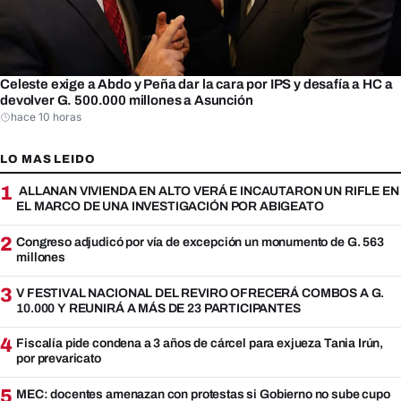
Celeste exige a Abdo y Peña dar la cara por IPS y desafía a HC a
devolver G. 500.000 millones a Asunción
hace 10 horas
LO MAS LEIDO
1
ALLANAN VIVIENDA EN ALTO VERÁ E INCAUTARON UN RIFLE EN
EL MARCO DE UNA INVESTIGACIÓN POR ABIGEATO
2
Congreso adjudicó por vía de excepción un monumento de G. 563
millones
3
V FESTIVAL NACIONAL DEL REVIRO OFRECERÁ COMBOS A G.
10.000 Y REUNIRÁ A MÁS DE 23 PARTICIPANTES
4
Fiscalía pide condena a 3 años de cárcel para exjueza Tania Irún,
por prevaricato
5
MEC: docentes amenazan con protestas si Gobierno no sube cupo