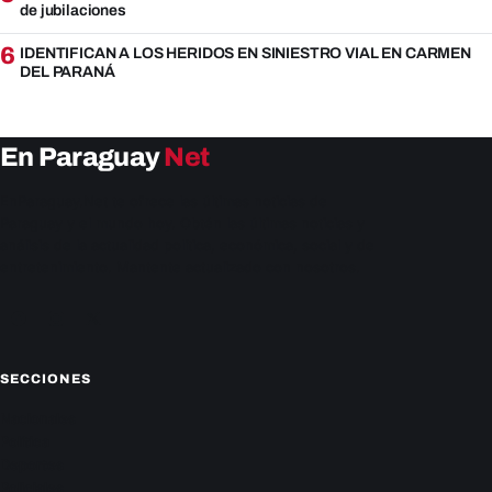
de jubilaciones
6
IDENTIFICAN A LOS HERIDOS EN SINIESTRO VIAL EN CARMEN
DEL PARANÁ
En Paraguay
Net
EnParaguay.Net te ofrece las últimas noticias de
Paraguay y el mundo hoy. Obtén las últimas noticias y
análisis de la actualidad política, económica, social y de
entretenimiento. Mantente actualizado con nosotros.
Facebook
Instagram
X
SECCIONES
Nacionales
Política
Deportes
Policiales