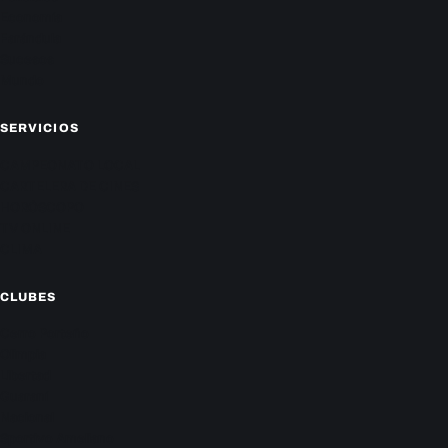
Economía
Farándula
Sucesos
Mundo
SERVICIOS
CAMPEONATO LOCAL
CARTELERA DE CINES
HORÓSCOPO
TV ONLINE
CLIMA
CLUBES
Cerro Porteño
Olimpia
Libertad
Guaraní
Nacional
Sportivo Ameliano