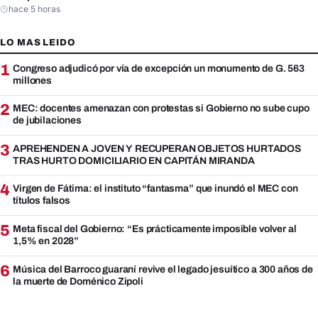
hace 5 horas
LO MAS LEIDO
1
Congreso adjudicó por vía de excepción un monumento de G. 563
millones
2
MEC: docentes amenazan con protestas si Gobierno no sube cupo
de jubilaciones
3
APREHENDEN A JOVEN Y RECUPERAN OBJETOS HURTADOS
TRAS HURTO DOMICILIARIO EN CAPITÁN MIRANDA
4
Virgen de Fátima: el instituto “fantasma” que inundó el MEC con
títulos falsos
5
Meta fiscal del Gobierno: “Es prácticamente imposible volver al
1,5% en 2028”
6
Música del Barroco guaraní revive el legado jesuítico a 300 años de
la muerte de Doménico Zipoli