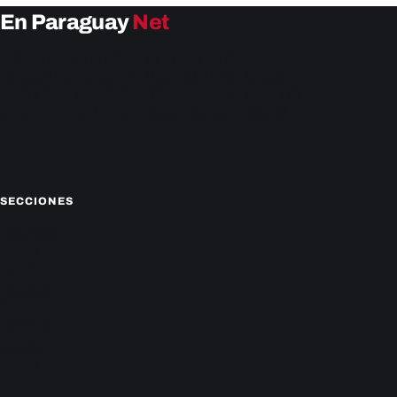
En Paraguay
Net
EnParaguay.Net te ofrece las últimas noticias de
Paraguay y el mundo hoy. Obtén las últimas noticias y
análisis de la actualidad política, económica, social y de
entretenimiento. Mantente actualizado con nosotros.
Facebook
Instagram
X
SECCIONES
Nacionales
Política
Deportes
Policiales
Economía
Farándula
Sucesos
Mundo