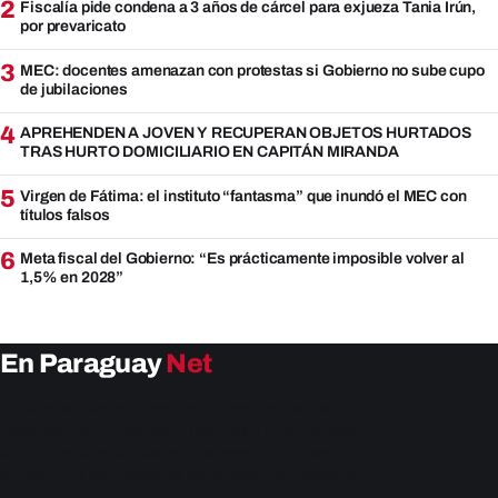
2
Fiscalía pide condena a 3 años de cárcel para exjueza Tania Irún,
por prevaricato
3
MEC: docentes amenazan con protestas si Gobierno no sube cupo
de jubilaciones
4
APREHENDEN A JOVEN Y RECUPERAN OBJETOS HURTADOS
TRAS HURTO DOMICILIARIO EN CAPITÁN MIRANDA
5
Virgen de Fátima: el instituto “fantasma” que inundó el MEC con
títulos falsos
6
Meta fiscal del Gobierno: “Es prácticamente imposible volver al
1,5% en 2028”
En Paraguay
Net
EnParaguay.Net te ofrece las últimas noticias de
Paraguay y el mundo hoy. Obtén las últimas noticias y
análisis de la actualidad política, económica, social y de
entretenimiento. Mantente actualizado con nosotros.