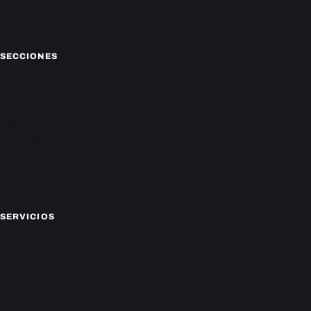
Facebook
Instagram
X
SECCIONES
Nacionales
Política
Deportes
Policiales
Economía
Farándula
Sucesos
Mundo
SERVICIOS
CAMPEONATO LOCAL
CARTELERA DE CINES
HORÓSCOPO
TV ONLINE
CLIMA