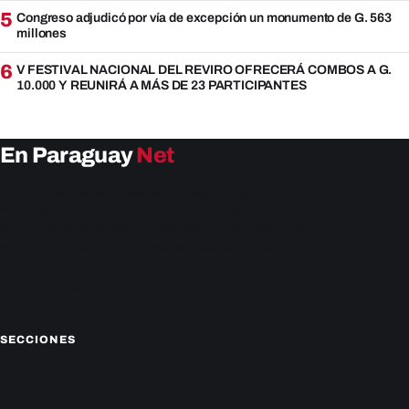
5
Congreso adjudicó por vía de excepción un monumento de G. 563
millones
6
V FESTIVAL NACIONAL DEL REVIRO OFRECERÁ COMBOS A G.
10.000 Y REUNIRÁ A MÁS DE 23 PARTICIPANTES
En Paraguay
Net
EnParaguay.Net te ofrece las últimas noticias de
Paraguay y el mundo hoy. Obtén las últimas noticias y
análisis de la actualidad política, económica, social y de
entretenimiento. Mantente actualizado con nosotros.
Facebook
Instagram
X
SECCIONES
Nacionales
Política