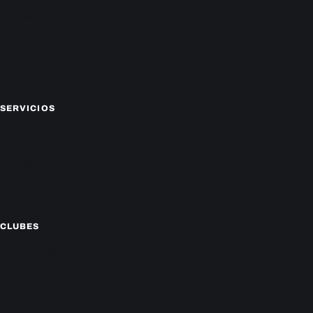
Deportes
Policiales
Economía
Farándula
Sucesos
Mundo
SERVICIOS
CAMPEONATO LOCAL
CARTELERA DE CINES
HORÓSCOPO
TV ONLINE
CLIMA
CLUBES
Cerro Porteño
Olimpia
Libertad
Guaraní
Nacional