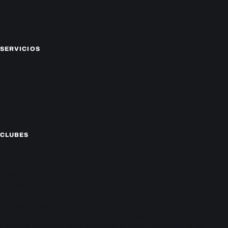
Farándula
Sucesos
Mundo
SERVICIOS
CAMPEONATO LOCAL
CARTELERA DE CINES
HORÓSCOPO
TV ONLINE
CLIMA
CLUBES
Cerro Porteño
Olimpia
Libertad
Guaraní
Nacional
Sportivo Ameliano
© 2026 En Paraguay Net. Todos los derechos reservados.
Política de privacidad
Política de cookies
Términos y condiciones de uso