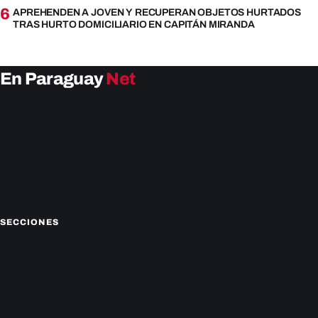
6
APREHENDEN A JOVEN Y RECUPERAN OBJETOS HURTADOS
TRAS HURTO DOMICILIARIO EN CAPITÁN MIRANDA
En Paraguay
Net
EnParaguay.Net te ofrece las últimas noticias de
Paraguay y el mundo hoy. Obtén las últimas noticias y
análisis de la actualidad política, económica, social y de
entretenimiento. Mantente actualizado con nosotros.
Facebook
Instagram
X
SECCIONES
Nacionales
Política
Deportes
Policiales
Economía