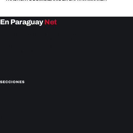
En Paraguay
Net
EnParaguay.Net te ofrece las últimas noticias de
Paraguay y el mundo hoy. Obtén las últimas noticias y
análisis de la actualidad política, económica, social y de
entretenimiento. Mantente actualizado con nosotros.
Facebook
Instagram
X
SECCIONES
Nacionales
Política
Deportes
Policiales
Economía
Farándula
Sucesos