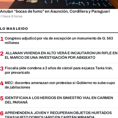
Anulan “bocas de fumo” en Asunción, Cordillera y Paraguarí
hace 8 horas
LO MAS LEIDO
1
Congreso adjudicó por vía de excepción un monumento de G. 563
millones
2
ALLANAN VIVIENDA EN ALTO VERÁ E INCAUTARON UN RIFLE EN
EL MARCO DE UNA INVESTIGACIÓN POR ABIGEATO
3
Fiscalía pide condena a 3 años de cárcel para exjueza Tania Irún,
por prevaricato
4
MEC: docentes amenazan con protestas si Gobierno no sube cupo
de jubilaciones
5
IDENTIFICAN A LOS HERIDOS EN SINIESTRO VIAL EN CARMEN
DEL PARANÁ
6
APREHENDEN A JOVEN Y RECUPERAN OBJETOS HURTADOS
TRAS HURTO DOMICILIARIO EN CAPITÁN MIRANDA