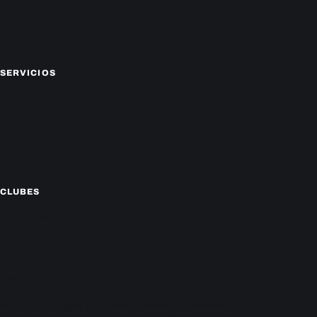
Farándula
Sucesos
Mundo
SERVICIOS
CAMPEONATO LOCAL
CARTELERA DE CINES
HORÓSCOPO
TV ONLINE
CLIMA
CLUBES
Cerro Porteño
Olimpia
Libertad
Guaraní
Nacional
Sportivo Ameliano
© 2026 En Paraguay Net. Todos los derechos reservados.