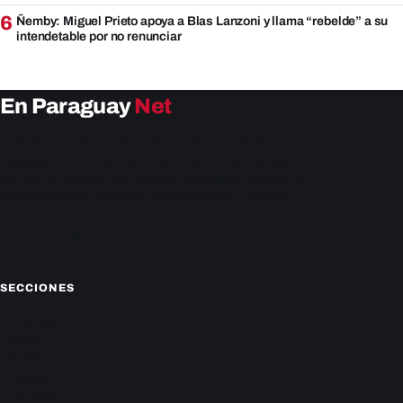
6
Ñemby: Miguel Prieto apoya a Blas Lanzoni y llama “rebelde” a su
intendetable por no renunciar
En Paraguay
Net
EnParaguay.Net te ofrece las últimas noticias de
Paraguay y el mundo hoy. Obtén las últimas noticias y
análisis de la actualidad política, económica, social y de
entretenimiento. Mantente actualizado con nosotros.
Facebook
Instagram
X
SECCIONES
Nacionales
Política
Deportes
Policiales
Economía