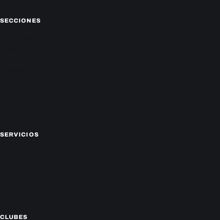
SECCIONES
Nacionales
Política
Deportes
Policiales
Economía
Farándula
Sucesos
Mundo
SERVICIOS
CAMPEONATO LOCAL
CARTELERA DE CINES
HORÓSCOPO
TV ONLINE
CLIMA
CLUBES