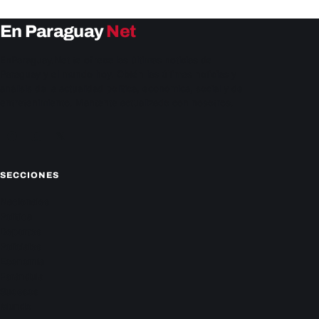
En Paraguay
Net
EnParaguay.Net te ofrece las últimas noticias de
Paraguay y el mundo hoy. Obtén las últimas noticias y
análisis de la actualidad política, económica, social y de
entretenimiento. Mantente actualizado con nosotros.
Facebook
Instagram
X
SECCIONES
Nacionales
Política
Deportes
Policiales
Economía
Farándula
Sucesos
Mundo