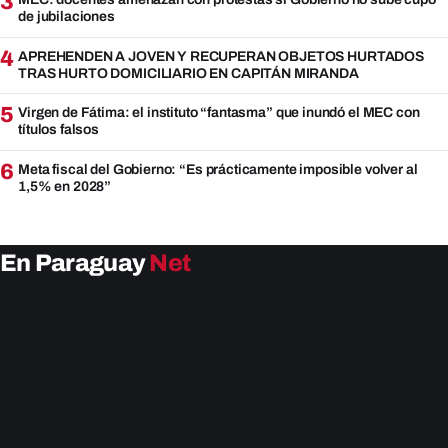
3
de jubilaciones
4
APREHENDEN A JOVEN Y RECUPERAN OBJETOS HURTADOS
TRAS HURTO DOMICILIARIO EN CAPITÁN MIRANDA
5
Virgen de Fátima: el instituto “fantasma” que inundó el MEC con
títulos falsos
6
Meta fiscal del Gobierno: “Es prácticamente imposible volver al
1,5% en 2028”
En Paraguay
Net
EnParaguay.Net te ofrece las últimas noticias de
Paraguay y el mundo hoy. Obtén las últimas noticias y
análisis de la actualidad política, económica, social y de
entretenimiento. Mantente actualizado con nosotros.
Facebook
Instagram
X