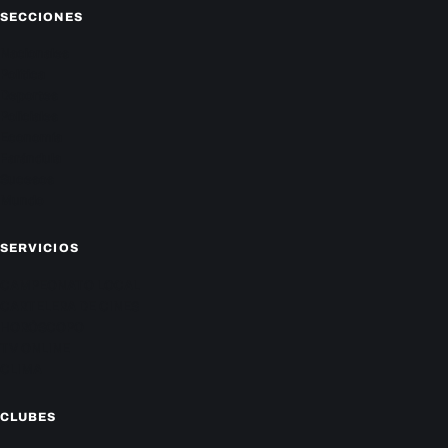
SECCIONES
Nacionales
Política
Deportes
Policiales
Economía
Farándula
Sucesos
Mundo
SERVICIOS
CAMPEONATO LOCAL
CARTELERA DE CINES
HORÓSCOPO
TV ONLINE
CLIMA
CLUBES