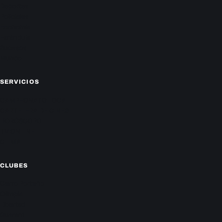
Deportes
Policiales
Economía
Farándula
Sucesos
Mundo
SERVICIOS
CAMPEONATO LOCAL
CARTELERA DE CINES
HORÓSCOPO
TV ONLINE
CLIMA
CLUBES
Cerro Porteño
Olimpia
Libertad
Guaraní