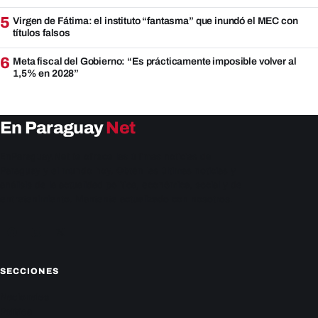
5
Virgen de Fátima: el instituto “fantasma” que inundó el MEC con
títulos falsos
6
Meta fiscal del Gobierno: “Es prácticamente imposible volver al
1,5% en 2028”
En Paraguay
Net
EnParaguay.Net te ofrece las últimas noticias de
Paraguay y el mundo hoy. Obtén las últimas noticias y
análisis de la actualidad política, económica, social y de
entretenimiento. Mantente actualizado con nosotros.
Facebook
Instagram
X
SECCIONES
Nacionales
Política